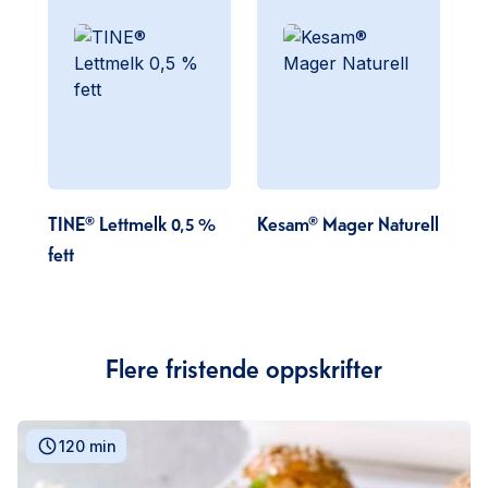
TINE® Lettmelk 0,5 %
Kesam® Mager Naturell
fett
Flere fristende oppskrifter
120 min