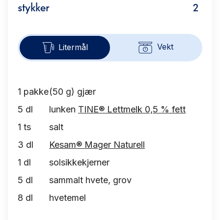
stykker
2
Vekt
Litermål
1
pakke
(50 g) gjær
5
dl
lunken
TINE® Lettmelk 0,5 % fett
1
ts
salt
3
dl
Kesam® Mager Naturell
1
dl
solsikkekjerner
5
dl
sammalt hvete, grov
8
dl
hvetemel