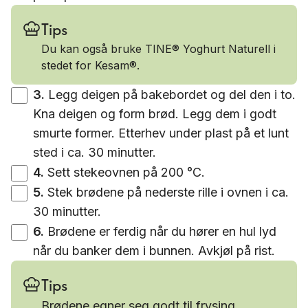
Tips
Du kan også bruke TINE® Yoghurt Naturell i
stedet for Kesam®.
3
.
Legg deigen på bakebordet og del den i to.
Kna deigen og form brød. Legg dem i godt
smurte former. Etterhev under plast på et lunt
sted i ca. 30 minutter.
4
.
Sett stekeovnen på 200 °C.
5
.
Stek brødene på nederste rille i ovnen i ca.
30 minutter.
6
.
Brødene er ferdig når du hører en hul lyd
når du banker dem i bunnen. Avkjøl på rist.
Tips
Brødene egner seg godt til frysing.