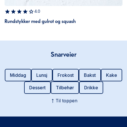
4.0
Rundstykker med gulrot og squash
Snarveier
Middag
Lunsj
Frokost
Bakst
Kake
Dessert
Tilbehør
Drikke
Til toppen