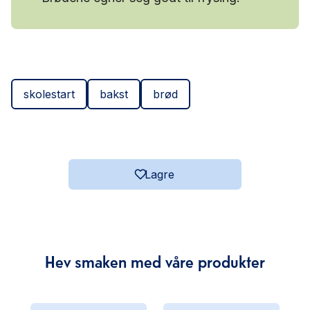
skolestart
bakst
brød
Lagre
Hev smaken med våre produkter