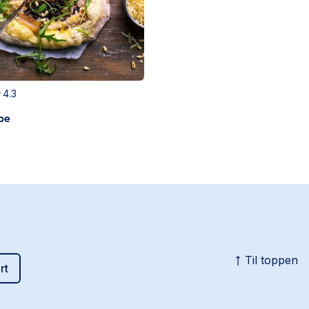
4.3
be
Til toppen
rt