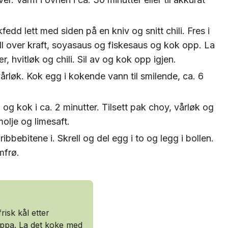
kfedd lett med siden på en kniv og snitt chili. Fres i
ell over kraft, soyasaus og fiskesaus og kok opp. La
 hvitløk og chili. Sil av og kok opp igjen.
 vårløk. Kok egg i kokende vann til smilende, ca. 6
og kok i ca. 2 minutter. Tilsett pak choy, vårløk og
olje og limesaft.
ribbebitene i. Skrell og del egg i to og legg i bollen.
mfrø.
risk kål etter
suppa. La det koke med