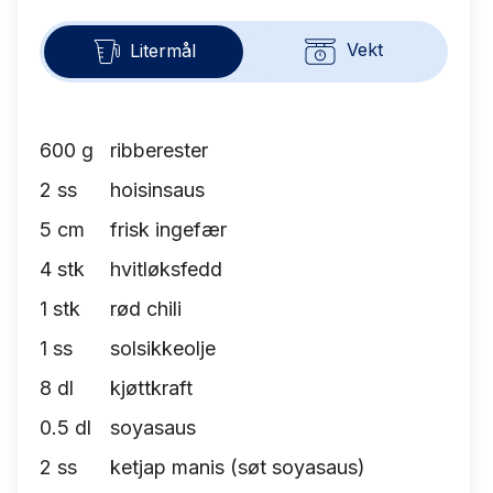
Vekt
Litermål
600
g
ribberester
2
ss
hoisinsaus
5
cm
frisk ingefær
4
stk
hvitløksfedd
1
stk
rød chili
1
ss
solsikkeolje
8
dl
kjøttkraft
0.5
dl
soyasaus
2
ss
ketjap manis (søt soyasaus)