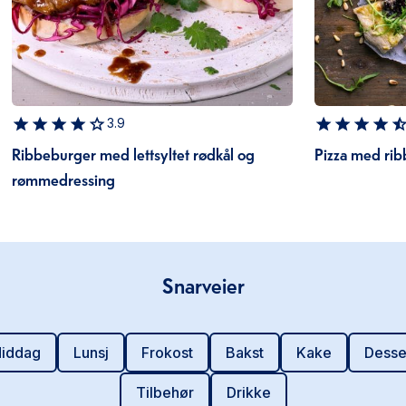
3.9
Ribbeburger med lettsyltet rødkål og
Pizza med rib
rømmedressing
Snarveier
iddag
Lunsj
Frokost
Bakst
Kake
Desse
Tilbehør
Drikke