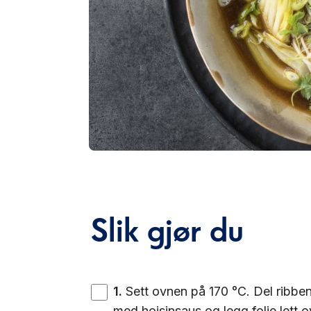
Slik gjør du
1
.
Sett ovnen på 170 °C. Del ribben i
med hoisinsaus og legg folie lett ov