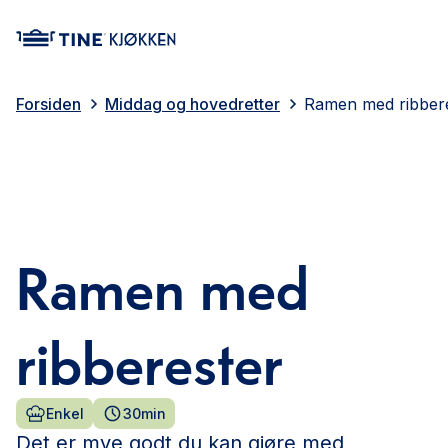
main content
Forsiden
Middag og hovedretter
Ramen med ribber
Ramen med
ribberester
Enkel
30min
Det er mye godt du kan gjøre med