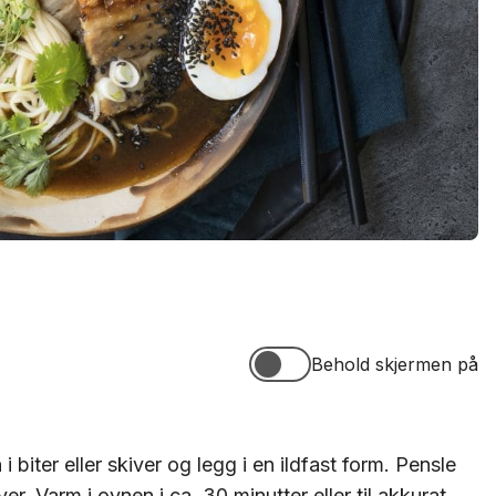
Behold skjermen på
Behold skjermen på
 biter eller skiver og legg i en ildfast form. Pensle
er. Varm i ovnen i ca. 30 minutter eller til akkurat