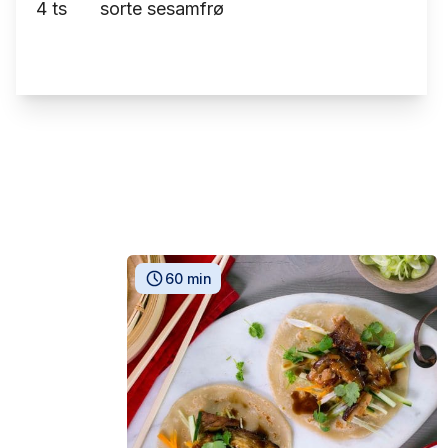
4
ts
sorte sesamfrø
60 min