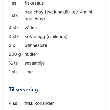
1
ss
fiskesaus
pak choy (evt kinakål) (ev. 4 mini-
1
stk
pak choy)
4
stk
vårløk
4
stk
kokte egg (smilende)
2
dl
bønnespire
200
g
nudler
½
ts
sesamolje
1
stk
lime
Til servering
4
ss
frisk koriander