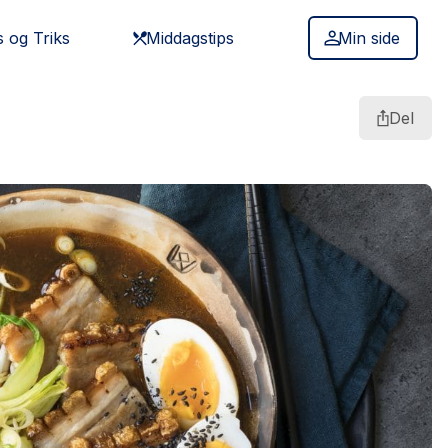
s og Triks
Middagstips
Min side
Del