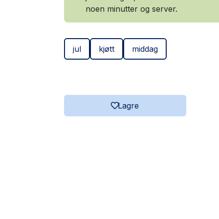
noen minutter og server.
jul
kjøtt
middag
Lagre