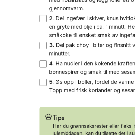
gjennomvarm.
2
.
Del ingefær i skiver, knus hvitlø
en gryte med olje i ca. 1 minutt. H
småkoke til ønsket smak av ingefær,
3
.
Del pak choy i biter og finsnitt
minutter.
4
.
Ha nudler i den kokende kraften 
bønnespirer og smak til med sesam
5
.
Øs opp i boller, fordel de varme 
Topp med frisk koriander og sesa
Tips
Har du grønnsaksrester eller f.eks. f
julemiddagen, kan du tilsette det i 