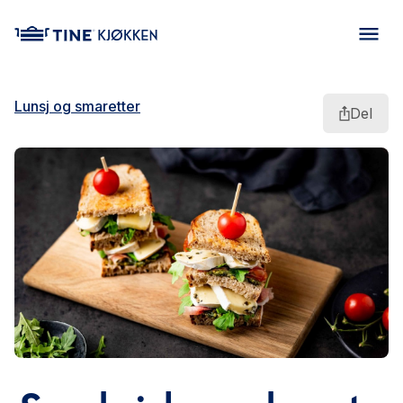
main content
Lunsj og smaretter
Del