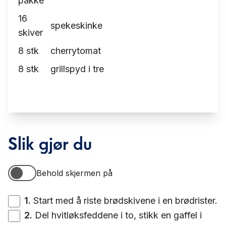
pakke
16
spekeskinke
skiver
8
stk
cherrytomat
8
stk
grillspyd i tre
Slik gjør du
Behold skjermen på
Behold skjermen på
1
.
Start med å riste brødskivene i en brødrister.
2
.
Del hvitløksfeddene i to, stikk en gaffel i