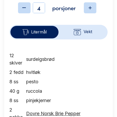
porsjoner
Ingredienser
Vekt
Litermål
12
surdeigsbrød
skiver
2
fedd
hvitløk
8
ss
pesto
40
g
ruccola
8
ss
pinjekjerner
2
Dovre Norsk Brie Pepper