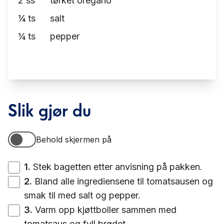
2
ss
tørket oregano
¼
ts
salt
¼
ts
pepper
Slik gjør du
Behold skjermen på
Behold skjermen på
1
.
Stek bagetten etter anvisning på pakken.
2
.
Bland alle ingrediensene til tomatsausen og
smak til med salt og pepper.
3
.
Varm opp kjøttboller sammen med
tomatsaus og fyll brødet.