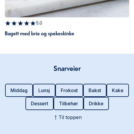
5.0
Bagett med brie og spekeskinke
Snarveier
Middag
Lunsj
Frokost
Bakst
Kake
Dessert
Tilbehør
Drikke
Til toppen