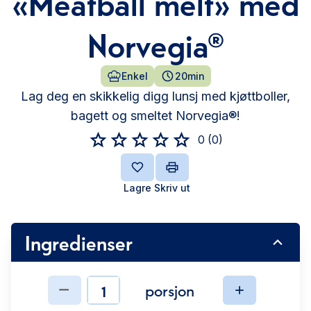
«Meatball melt» med
Norvegia®
Enkel
20min
Lag deg en skikkelig digg lunsj med kjøttboller,
bagett og smeltet Norvegia®!
0
(
0
)
Lagre
Skriv ut
Ingredienser
porsjon
Ingredienser