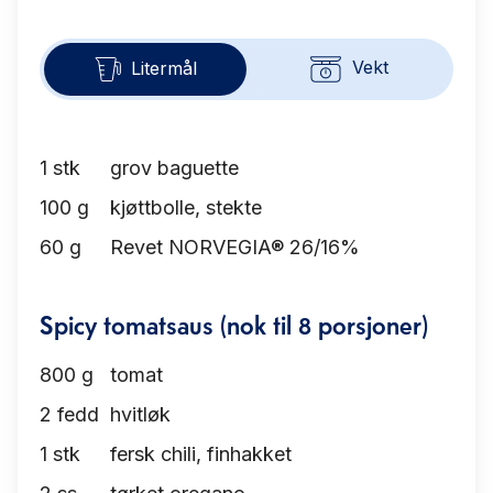
Vekt
Litermål
1
stk
grov baguette
100
g
kjøttbolle, stekte
60
g
Revet NORVEGIA® 26/16%
Spicy tomatsaus (nok til 8 porsjoner)
800
g
tomat
2
fedd
hvitløk
1
stk
fersk chili, finhakket