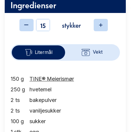
Ingredienser
stykker
Ingredienser
Vekt
Litermål
150
g
TINE® Meierismør
250
g
hvetemel
2
ts
bakepulver
2
ts
vaniljesukker
100
g
sukker
1
stk
egg