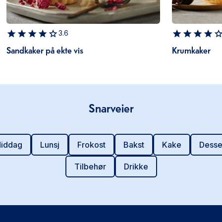
3.6
Sandkaker på ekte vis
Krumkaker
Snarveier
iddag
Lunsj
Frokost
Bakst
Kake
Desse
Tilbehør
Drikke