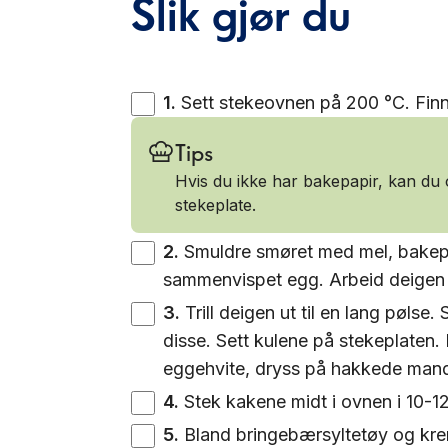
Slik gjør du
1
.
Sett stekeovnen på 200 °C. Fin
Tips
Hvis du ikke har bakepapir, kan du
stekeplate.
2
.
Smuldre smøret med mel, bakepul
sammenvispet egg. Arbeid deigen
3
.
Trill deigen ut til en lang pølse. 
disse. Sett kulene på stekeplaten.
eggehvite, dryss på hakkede mand
4
.
Stek kakene midt i ovnen i 10-12 
5
.
Bland bringebærsyltetøy og kre