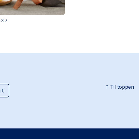
3.7
Til toppen
rt