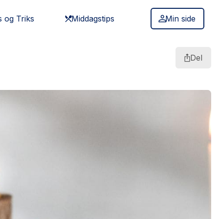
s og Triks
Middagstips
Min side
Del