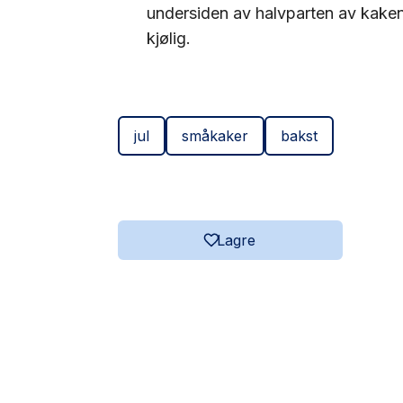
undersiden av halvparten av kake
kjølig.
jul
småkaker
bakst
Lagre