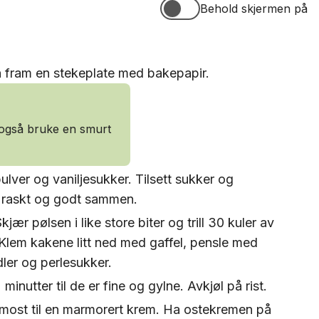
Behold skjermen på
Behold skjermen på
n fram en stekeplate med bakepapir.
 også bruke en smurt
ver og vaniljesukker. Tilsett sukker og
 raskt og godt sammen.
Skjær pølsen i like store biter og trill 30 kuler av
 Klem kakene litt ned med gaffel, pensle med
ler og perlesukker.
minutter til de er fine og gylne. Avkjøl på rist.
most til en marmorert krem. Ha ostekremen på