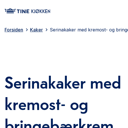
main content
Forsiden
Kaker
Serinakaker med kremost- og brin
Serinakaker med
kremost- og
bringebærkrem