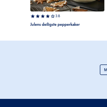
3.8
Julens deiligste pepperkaker
M