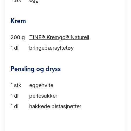
Krem
200
g
TINE® Kremgo® Naturell
1
dl
bringebærsyltetøy
Pensling og dryss
1
stk
eggehvite
1
dl
perlesukker
1
dl
hakkede pistasjnøtter