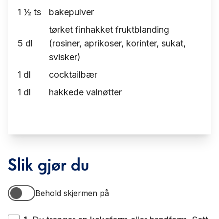
1 ½
ts
bakepulver
tørket finhakket fruktblanding
5
dl
(rosiner, aprikoser, korinter, sukat,
svisker)
1
dl
cocktailbær
1
dl
hakkede valnøtter
Slik gjør du
Behold skjermen på
Behold skjermen på