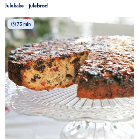
Julekake – julebrød
75 min