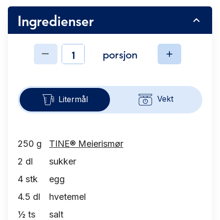
Ingredienser
porsjon
Ingredienser
Vekt
Litermål
250
g
TINE® Meierismør
2
dl
sukker
4
stk
egg
4.5
dl
hvetemel
½
ts
salt