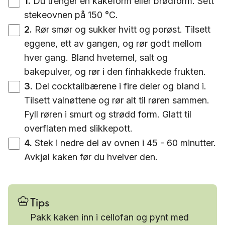
1
.
Du trenger en kakeform eller brødform. Sett
stekeovnen på 150 °C.
2
.
Rør smør og sukker hvitt og porøst. Tilsett
eggene, ett av gangen, og rør godt mellom
hver gang. Bland hvetemel, salt og
bakepulver, og rør i den finhakkede frukten.
3
.
Del cocktailbærene i fire deler og bland i.
Tilsett valnøttene og rør alt til røren sammen.
Fyll røren i smurt og strødd form. Glatt til
overflaten med slikkepott.
4
.
Stek i nedre del av ovnen i 45 - 60 minutter.
Avkjøl kaken før du hvelver den.
Tips
Pakk kaken inn i cellofan og pynt med