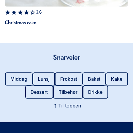
3.8
Christmas cake
Snarveier
Middag
Lunsj
Frokost
Bakst
Kake
Dessert
Tilbehør
Drikke
Til toppen