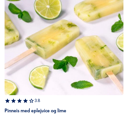
3.8
Pinneis med eplejuice og lime