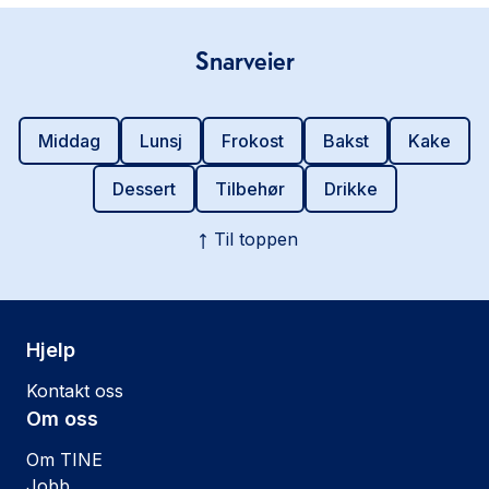
Snarveier
Middag
Lunsj
Frokost
Bakst
Kake
Dessert
Tilbehør
Drikke
Til toppen
Hjelp
Kontakt oss
Om oss
Om TINE
Jobb