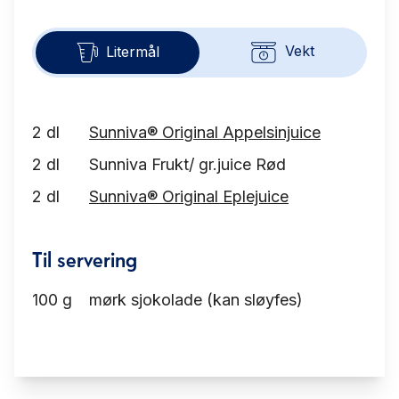
Vekt
Litermål
2
dl
Sunniva® Original Appelsinjuice
2
dl
Sunniva Frukt/ gr.juice Rød
2
dl
Sunniva® Original Eplejuice
Til servering
100
g
mørk sjokolade (kan sløyfes)