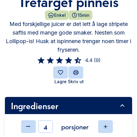
Trefarget pinneis
Enkel
15min
Med forskjellige juicer er det lett å lage stripete
saftis med mange gode smaker. Nesten som
Lollipop-is! Husk at ispinnene trenger noen timer i
fryseren.
4.4
(
9
)
Lagre
Skriv ut
Ingredienser
porsjoner
Ingredienser