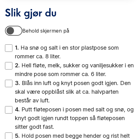
Slik gjør du
Behold skjermen på
Behold skjermen på
1
.
Ha snø og salt i en stor plastpose som
rommer ca. 8 liter.
2
.
Hell fløte, melk, sukker og vaniljesukker i en
mindre pose som rommer ca. 6 liter.
3
.
Blås inn luft og knyt posen godt igjen. Den
skal være oppblåst slik at ca. halvparten
består av luft.
4
.
Putt fløteposen i posen med salt og snø, og
knyt godt igjen rundt toppen så fløteposen
sitter godt fast.
5
.
Hold posen med begge hender og rist helt