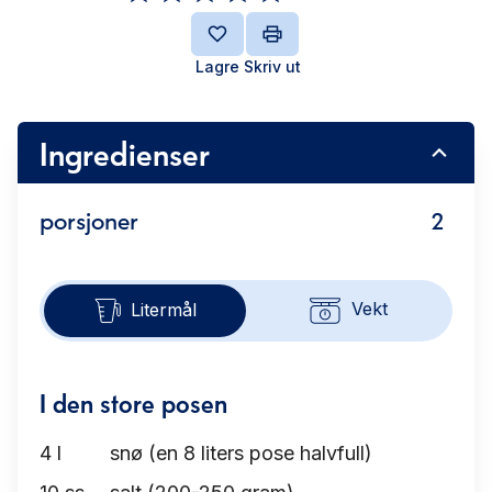
Lagre
Skriv ut
Ingredienser
porsjoner
2
Vekt
Litermål
I den store posen
4
l
snø (en 8 liters pose halvfull)