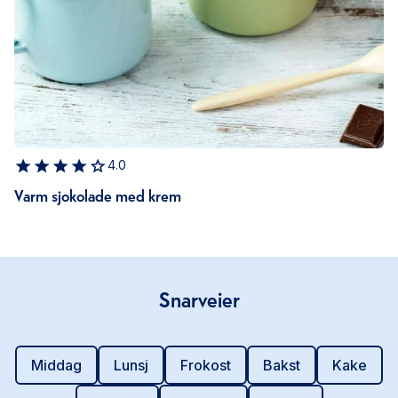
4.0
Varm sjokolade med krem
Snarveier
Middag
Lunsj
Frokost
Bakst
Kake