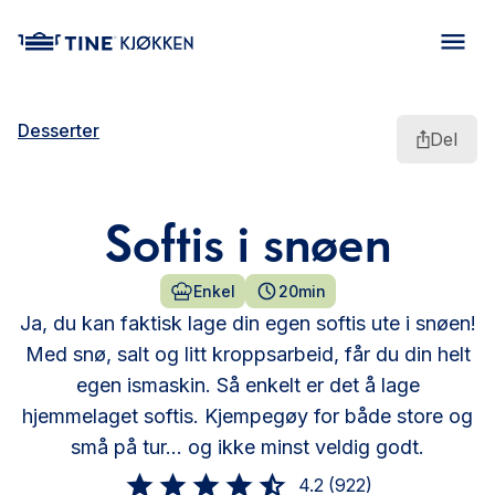
main content
Desserter
Del
Softis i snøen
Enkel
20min
Ja, du kan faktisk lage din egen softis ute i snøen!
Med snø, salt og litt kroppsarbeid, får du din helt
egen ismaskin. Så enkelt er det å lage
hjemmelaget softis. Kjempegøy for både store og
små på tur… og ikke minst veldig godt.
4.2
(
922
)