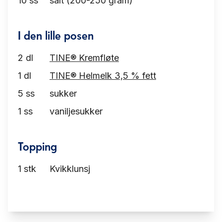
10
ss
salt (200-250 gram)
I den lille posen
2
dl
TINE® Kremfløte
1
dl
TINE® Helmelk 3,5 % fett
5
ss
sukker
1
ss
vaniljesukker
Topping
1
stk
Kvikklunsj