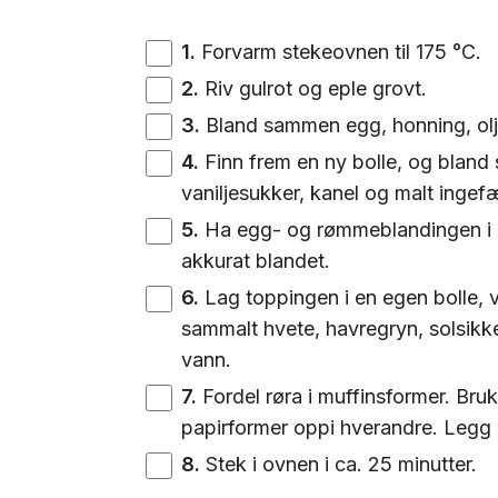
1
.
Forvarm stekeovnen til 175 °C.
2
.
Riv gulrot og eple grovt.
3
.
Bland sammen egg, honning, olje,
4
.
Finn frem en ny bolle, og bland
vaniljesukker, kanel og malt ingef
5
.
Ha egg- og rømmeblandingen i bo
akkurat blandet.
6
.
Lag toppingen i en egen bolle,
sammalt hvete, havregryn, solsikk
vann.
7
.
Fordel røra i muffinsformer. Bruk
papirformer oppi hverandre. Legg 
8
.
Stek i ovnen i ca. 25 minutter.