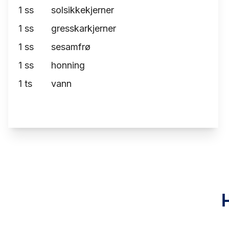
1
ss
solsikkekjerner
1
ss
gresskarkjerner
1
ss
sesamfrø
1
ss
honning
1
ts
vann