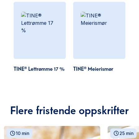
TINE® Lettrømme 17 %
TINE® Meierismør
Flere fristende oppskrifter
10 min
25 min