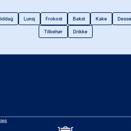
iddag
Lunsj
Frokost
Bakst
Kake
Desse
Tilbehør
Drikke
ies