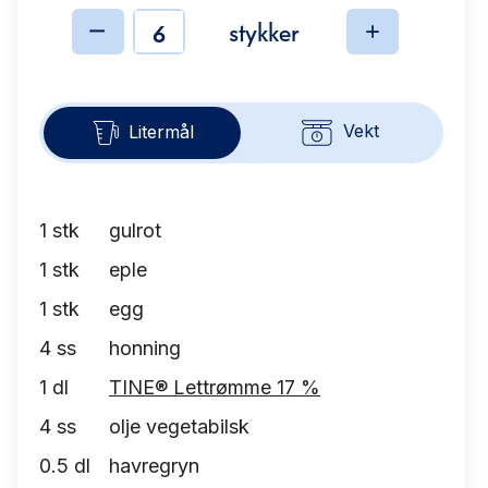
stykker
Ingredienser
Vekt
Litermål
1
stk
gulrot
1
stk
eple
1
stk
egg
4
ss
honning
1
dl
TINE® Lettrømme 17 %
4
ss
olje vegetabilsk
0.5
dl
havregryn