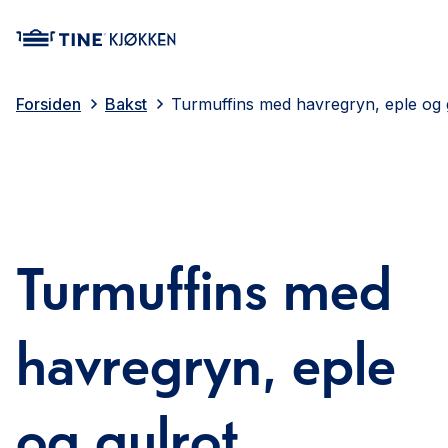
main content
Forsiden
Bakst
Turmuffins med havregryn, eple og 
Turmuffins med
havregryn, eple
og gulrot