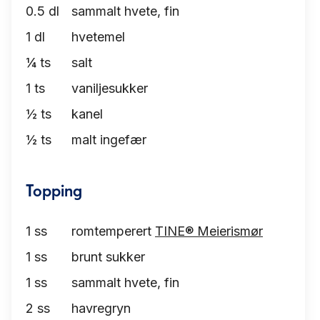
0.5
dl
sammalt hvete, fin
1
dl
hvetemel
¼
ts
salt
1
ts
vaniljesukker
½
ts
kanel
½
ts
malt ingefær
Topping
1
ss
romtemperert
TINE® Meierismør
1
ss
brunt sukker
1
ss
sammalt hvete, fin
2
ss
havregryn