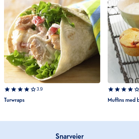
3.9
Turwraps
Muffins med 
Snarveier