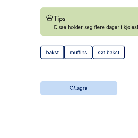
Tips
Disse holder seg flere dager i kjøles
bakst
muffins
søt bakst
Lagre