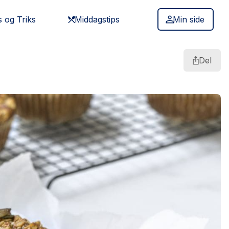
s og Triks
Middagstips
Min side
Del