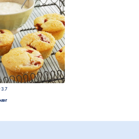
3.7
bær