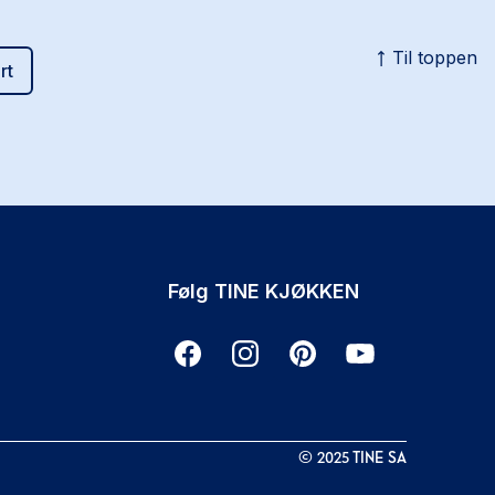
Til toppen
rt
Følg TINE KJØKKEN
©
2025
TINE SA