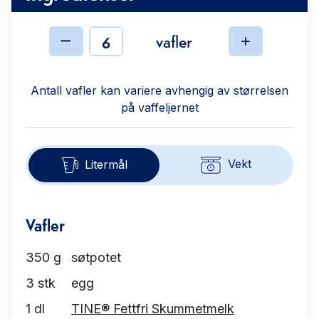
vafler
Ingredienser
Antall vafler kan variere avhengig av størrelsen
på vaffeljernet
Vekt
Litermål
Vafler
350
g
søtpotet
3
stk
egg
1
dl
TINE® Fettfri Skummetmelk