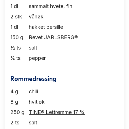
1
dl
sammalt hvete, fin
2
stk
vårløk
1
dl
hakket persille
150
g
Revet JARLSBERG®
½
ts
salt
¼
ts
pepper
Rømmedressing
4
g
chili
8
g
hvitløk
250
g
TINE® Lettrømme 17 %
2
ts
salt