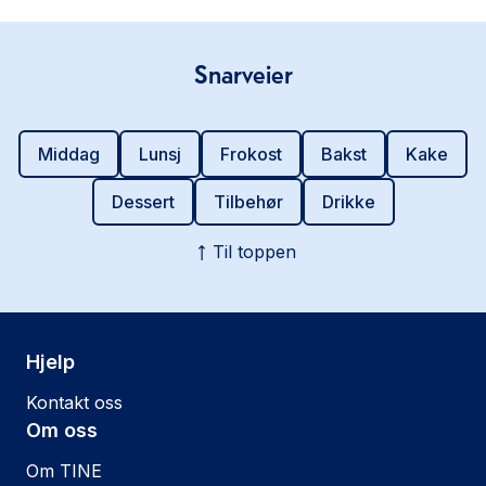
Snarveier
Middag
Lunsj
Frokost
Bakst
Kake
Dessert
Tilbehør
Drikke
Til toppen
Hjelp
Kontakt oss
Om oss
Om TINE