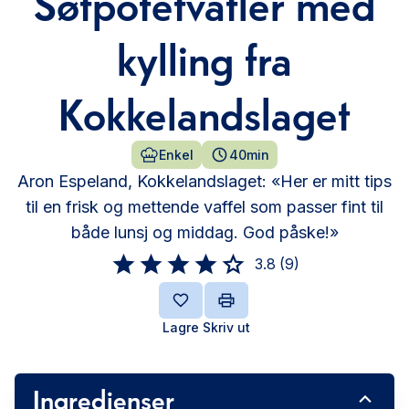
Søtpotetvafler med
kylling fra
Kokkelandslaget
Enkel
40min
Aron Espeland, Kokkelandslaget: «Her er mitt tips
til en frisk og mettende vaffel som passer fint til
både lunsj og middag. God påske!»
3.8
(
9
)
Lagre
Skriv ut
Ingredienser