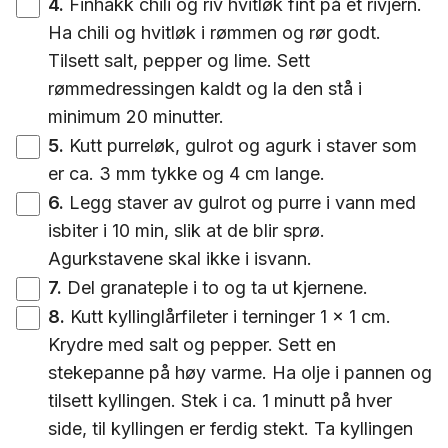
4
.
Finhakk chili og riv hvitløk fint på et rivjern.
Ha chili og hvitløk i rømmen og rør godt.
Tilsett salt, pepper og lime. Sett
rømmedressingen kaldt og la den stå i
minimum 20 minutter.
5
.
Kutt purreløk, gulrot og agurk i staver som
er ca. 3 mm tykke og 4 cm lange.
6
.
Legg staver av gulrot og purre i vann med
isbiter i 10 min, slik at de blir sprø.
Agurkstavene skal ikke i isvann.
7
.
Del granateple i to og ta ut kjernene.
8
.
Kutt kyllinglårfileter i terninger 1 x 1 cm.
Krydre med salt og pepper. Sett en
stekepanne på høy varme. Ha olje i pannen og
tilsett kyllingen. Stek i ca. 1 minutt på hver
side, til kyllingen er ferdig stekt. Ta kyllingen