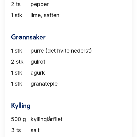
2
ts
pepper
1
stk
lime, saften
Grønnsaker
1
stk
purre (det hvite nederst)
2
stk
gulrot
1
stk
agurk
1
stk
granateple
Kylling
500
g
kyllinglårfilet
3
ts
salt