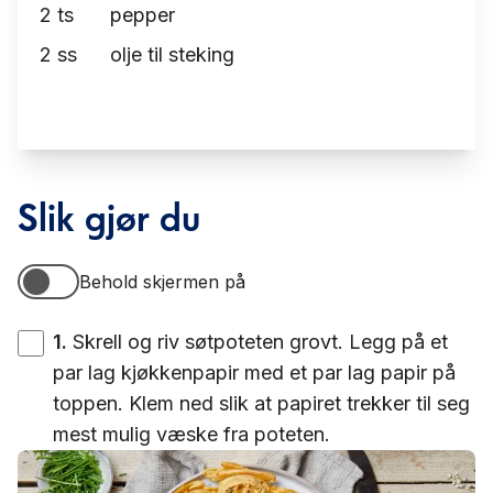
2
ts
pepper
2
ss
olje til steking
Slik gjør du
Behold skjermen på
Behold skjermen på
1
.
Skrell og riv søtpoteten grovt. Legg på et
par lag kjøkkenpapir med et par lag papir på
toppen. Klem ned slik at papiret trekker til seg
mest mulig væske fra poteten.