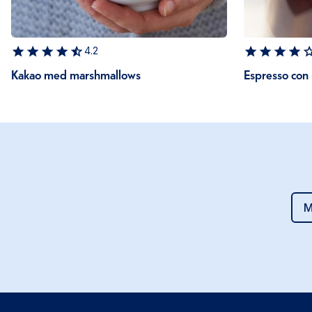
4.2
Kakao med marshmallows
Espresso con
M