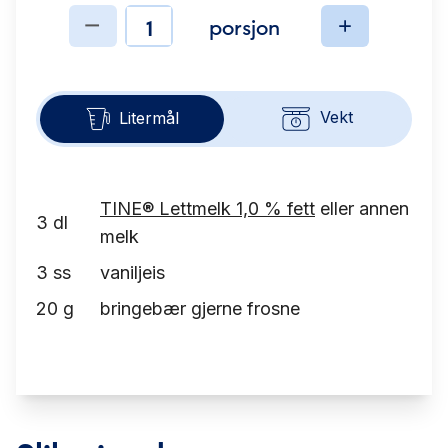
porsjon
Ingredienser
Vekt
Litermål
TINE® Lettmelk 1,0 % fett
eller annen
3
dl
melk
3
ss
vaniljeis
20
g
bringebær gjerne frosne