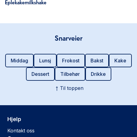
Eplekakemilkshake
Snarveier
Middag
Lunsj
Frokost
Bakst
Kake
Dessert
Tilbehør
Drikke
Til toppen
Hjelp
Kontakt oss