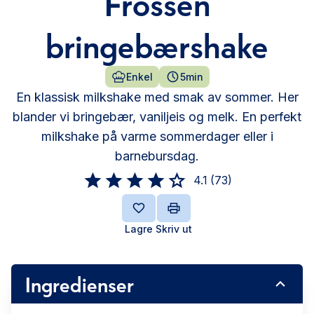
Frossen
bringebærshake
Enkel
5min
En klassisk milkshake med smak av sommer. Her
blander vi bringebær, vaniljeis og melk. En perfekt
milkshake på varme sommerdager eller i
barnebursdag.
4.1
(
73
)
Lagre
Skriv ut
Ingredienser