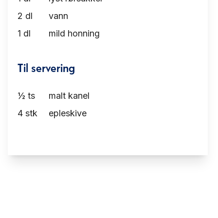
2
dl
vann
1
dl
mild honning
Til servering
½
ts
malt kanel
4
stk
epleskive