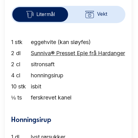
Vekt
Litermål
1
stk
eggehvite (kan sløyfes)
2
dl
Sunniva® Presset Eple frå Hardanger
2
cl
sitronsaft
4
cl
honningsirup
10
stk
isbit
⅛
ts
ferskrevet kanel
Honningsirup
1
dl
lyst rørsukker