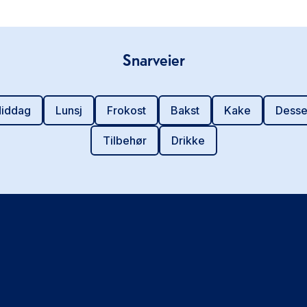
Snarveier
iddag
Lunsj
Frokost
Bakst
Kake
Desse
Tilbehør
Drikke