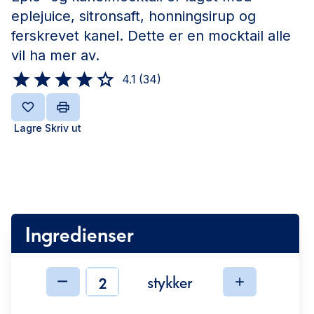
eplejuice, sitronsaft, honningsirup og
ferskrevet kanel. Dette er en mocktail alle
vil ha mer av.
4.1
(
34
)
Lagre
Skriv ut
Ingredienser
stykker
Ingredienser