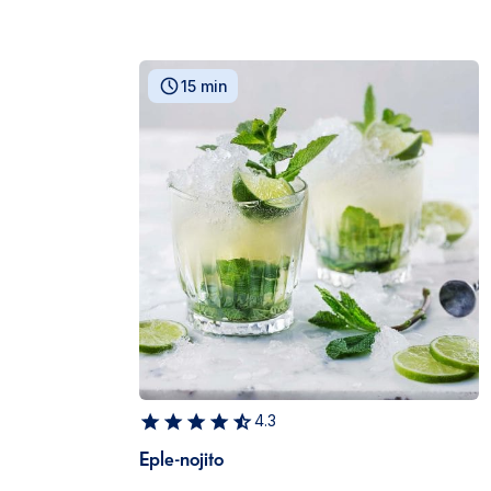
15 min
4.3
Eple-nojito