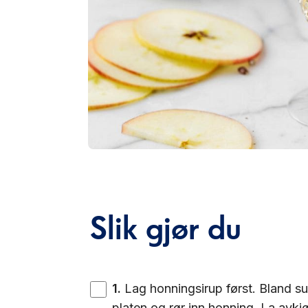
Slik gjør du
1
.
Lag honningsirup først. Bland s
platen og rør inn honning. La avkjø