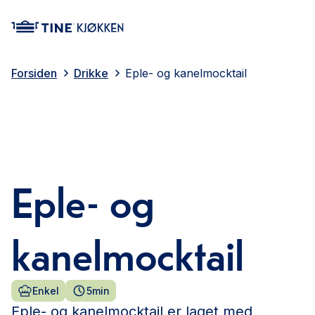
main content
Forsiden
Drikke
Eple- og kanelmocktail
Eple- og
kanelmocktail
Enkel
5min
Eple- og kanelmocktail er laget med