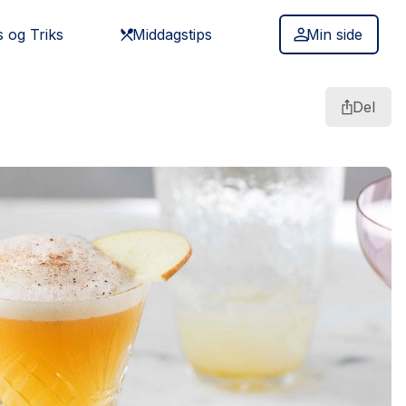
s og Triks
Middagstips
Min side
Del