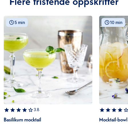
Flere fristende oppskrifter
5 min
10 min
3.8
Basilikum mocktail
Mocktail-bowl