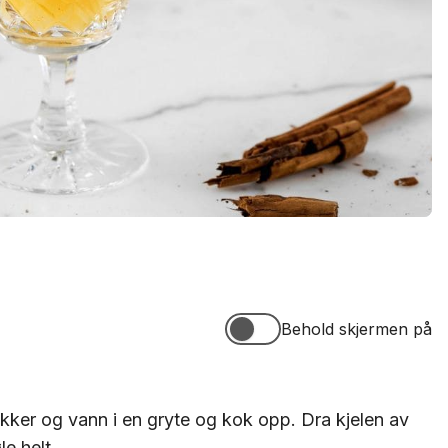
Behold skjermen på
Behold skjermen på
ukker og vann i en gryte og kok opp. Dra kjelen av
le helt.