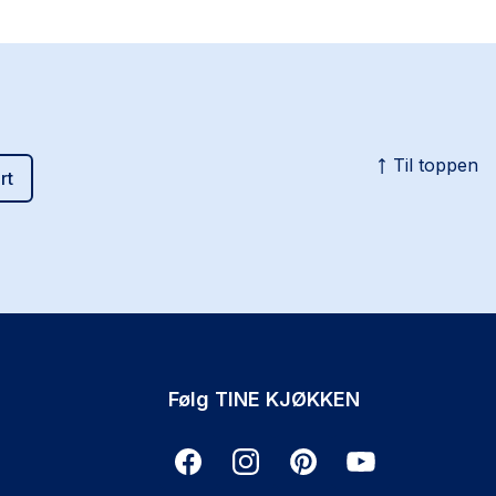
Til toppen
rt
Følg TINE KJØKKEN