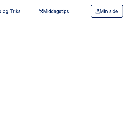
s og Triks
Middagstips
Min side