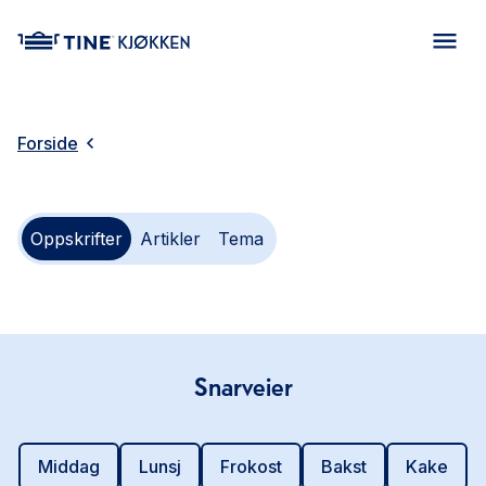
main content
Forside
Oppskrifter
Artikler
Tema
Snarveier
Middag
Lunsj
Frokost
Bakst
Kake