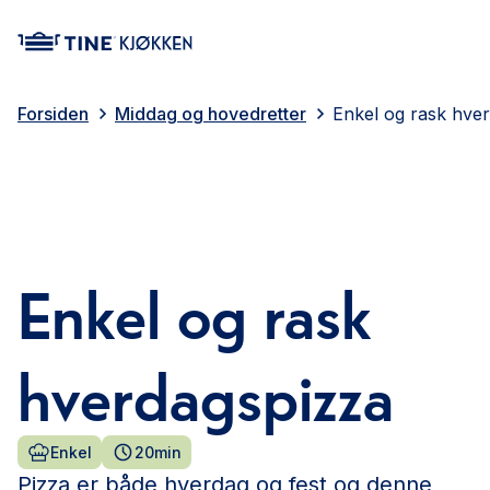
main content
Forsiden
Middag og hovedretter
Enkel og rask hve
Enkel og rask
hverdagspizza
Enkel
20min
Pizza er både hverdag og fest og denne