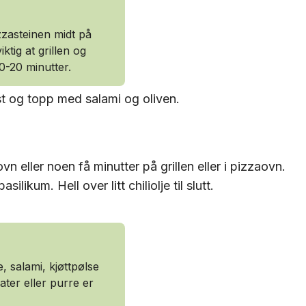
izzasteinen midt på
iktig at grillen og
10-20 minutter.
t og topp med salami og oliven.
vn eller noen få minutter på grillen eller i pizzaovn.
ikum. Hell over litt chiliolje til slutt.
, salami, kjøttpølse
ater eller purre er