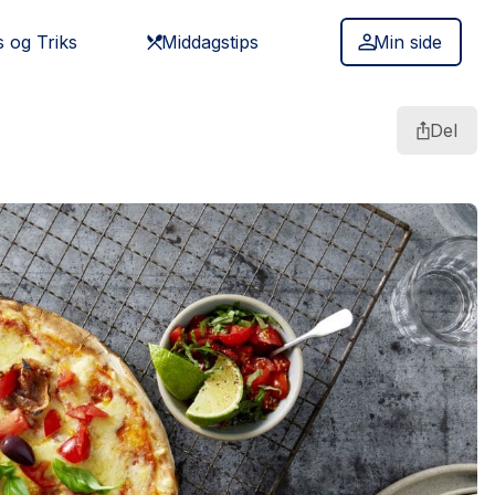
s og Triks
Middagstips
Min side
Del