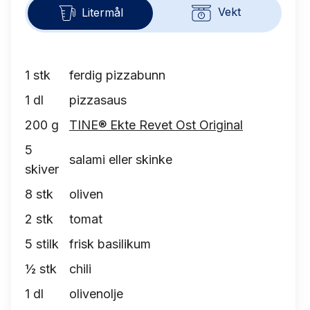
Vekt
Litermål
1
stk
ferdig pizzabunn
1
dl
pizzasaus
200
g
TINE® Ekte Revet Ost Original
5
salami eller skinke
skiver
8
stk
oliven
2
stk
tomat
5
stilk
frisk basilikum
½
stk
chili
1
dl
olivenolje