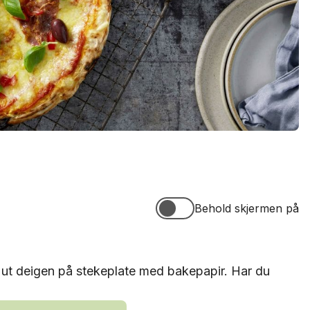
Behold skjermen på
Behold skjermen på
 ut deigen på stekeplate med bakepapir. Har du