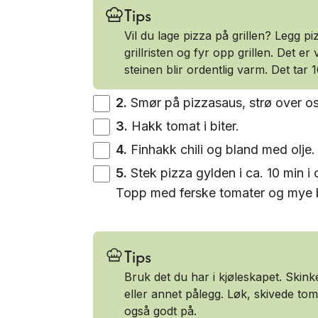
Tips
Vil du lage pizza på grillen? Legg p
grillristen og fyr opp grillen. Det er v
steinen blir ordentlig varm. Det tar 
2
.
Smør på pizzasaus, strø over os
3
.
Hakk tomat i biter.
4
.
Finhakk chili og bland med olje.
5
.
Stek pizza gylden i ca. 10 min i o
Topp med ferske tomater og mye basil
Tips
Bruk det du har i kjøleskapet. Skinke
eller annet pålegg. Løk, skivede tom
også godt på.