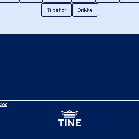
Tilbehør
Drikke
ies