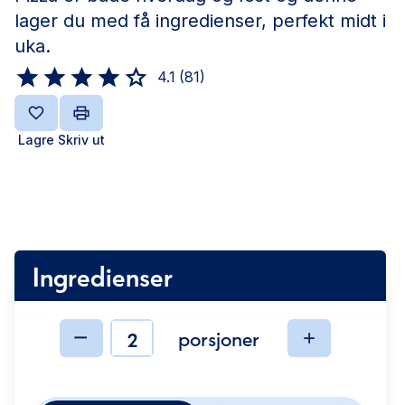
lager du med få ingredienser, perfekt midt i
uka.
4.1
(
81
)
Lagre
Skriv ut
Ingredienser
porsjoner
Ingredienser