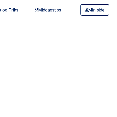
s og Triks
Middagstips
Min side