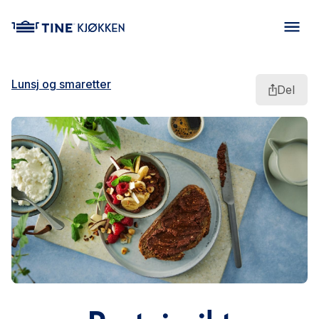
main content
Lunsj og smaretter
Del