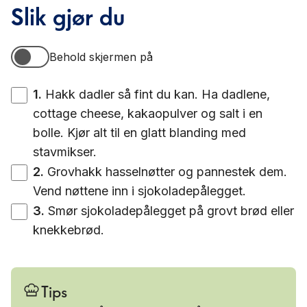
Slik gjør du
Behold skjermen på
Behold skjermen på
1
.
Hakk dadler så fint du kan. Ha dadlene,
cottage cheese, kakaopulver og salt i en
bolle. Kjør alt til en glatt blanding med
stavmikser.
2
.
Grovhakk hasselnøtter og pannestek dem.
Vend nøttene inn i sjokoladepålegget.
3
.
Smør sjokoladepålegget på grovt brød eller
knekkebrød.
Tips