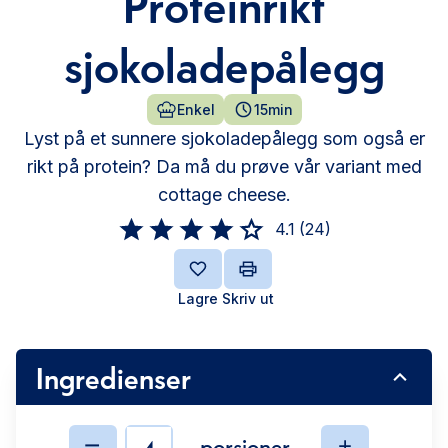
Proteinrikt
sjokoladepålegg
Enkel
15min
Lyst på et sunnere sjokoladepålegg som også er
rikt på protein? Da må du prøve vår variant med
cottage cheese.
4.1
(
24
)
Lagre
Skriv ut
Ingredienser
porsjoner