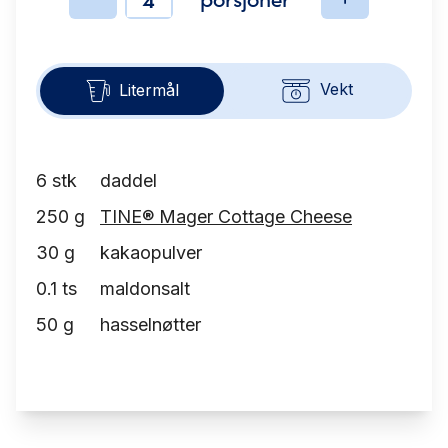
Ingredienser
Vekt
Litermål
6
stk
daddel
250
g
TINE® Mager Cottage Cheese
30
g
kakaopulver
0.1
ts
maldonsalt
50
g
hasselnøtter