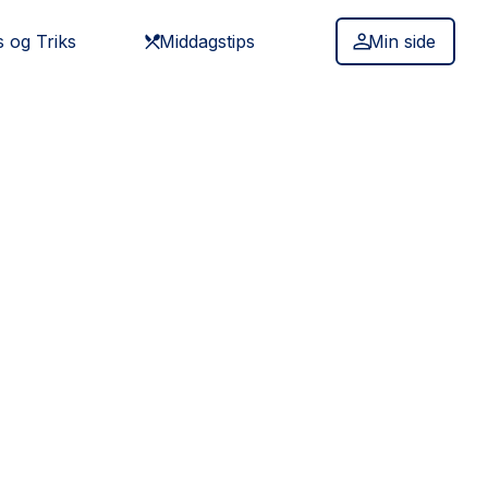
s og Triks
Middagstips
Min side