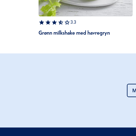
3.3
Grønn milkshake med havregryn
M