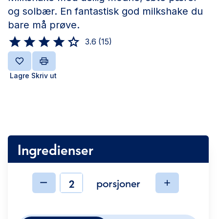
og solbær. En fantastisk god milkshake du
bare må prøve.
3.6
(
15
)
Lagre
Skriv ut
Ingredienser
porsjoner
Ingredienser