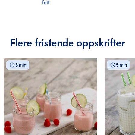
fett
Flere fristende oppskrifter
5 min
5 min