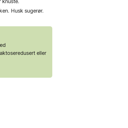
r knuste.
aken. Husk sugerør.
med
aktoseredusert eller