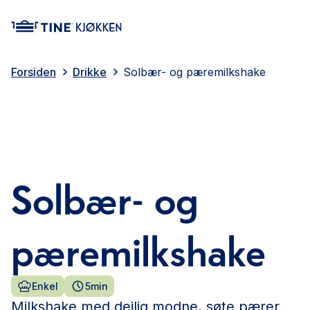
main content
Forsiden
Drikke
Solbær- og pæremilkshake
Solbær- og
pæremilkshake
Enkel
5min
Milkshake med deilig modne, søte pærer