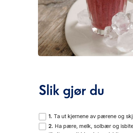
Slik gjør du
1
.
Ta ut kjernene av pærene og skjæ
2
.
Ha pære, melk, solbær og isbite