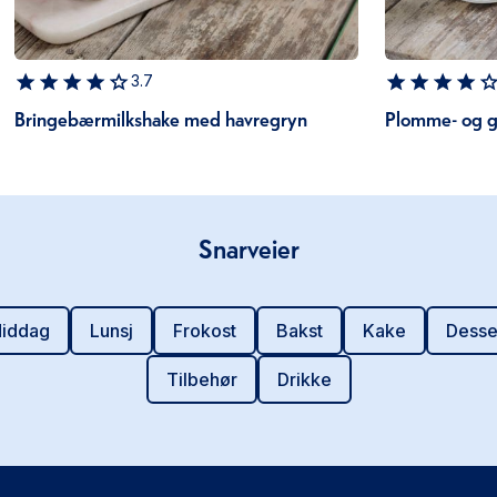
3.7
Bringebærmilkshake med havregryn
Plomme- og g
Snarveier
iddag
Lunsj
Frokost
Bakst
Kake
Desse
Tilbehør
Drikke