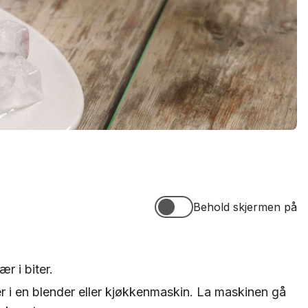
Behold skjermen på
Behold skjermen på
r i biter.
r i en blender eller kjøkkenmaskin. La maskinen gå