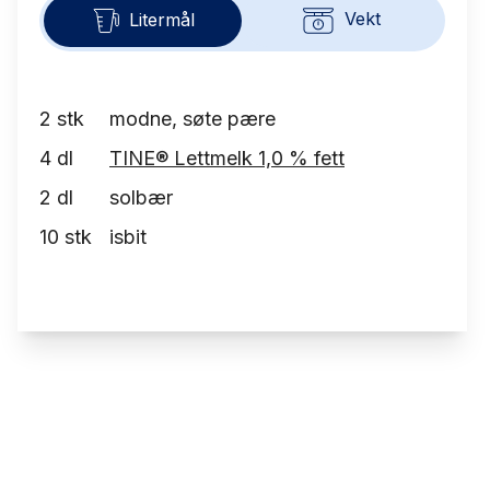
Vekt
Litermål
2
stk
modne, søte pære
4
dl
TINE® Lettmelk 1,0 % fett
2
dl
solbær
10
stk
isbit