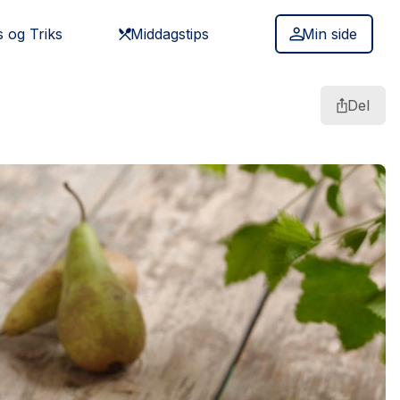
s og Triks
Middagstips
Min side
Del