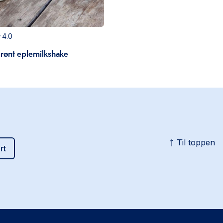
4.0
rønt eplemilkshake
Til toppen
rt