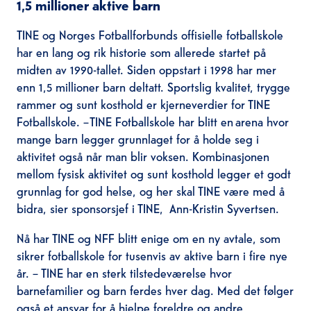
1,5 millioner aktive barn
TINE og Norges Fotballforbunds offisielle fotballskole
har en lang og rik historie som allerede startet på
midten av 1990-tallet. Siden oppstart i 1998 har mer
enn 1,5 millioner barn deltatt. Sportslig kvalitet, trygge
rammer og sunt kosthold er kjerneverdier for TINE
Fotballskole. – TINE Fotballskole har blitt en arena hvor
mange barn legger grunnlaget for å holde seg i
aktivitet også når man blir voksen. Kombinasjonen
mellom fysisk aktivitet og sunt kosthold legger et godt
grunnlag for god helse, og her skal TINE være med å
bidra, sier sponsorsjef i TINE, Ann-Kristin Syvertsen.
Nå har TINE og NFF blitt enige om en ny avtale, som
sikrer fotballskole for tusenvis av aktive barn i fire nye
år. – TINE har en sterk tilstedeværelse hvor
barnefamilier og barn ferdes hver dag. Med det følger
også et ansvar for å hjelpe foreldre og andre