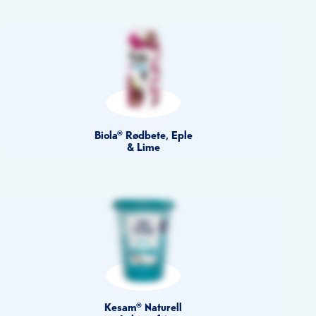
Biola® Rødbete, Eple
& Lime
Kesam® Naturell