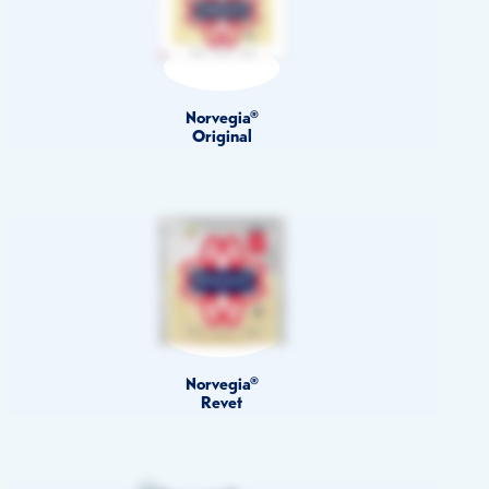
Norvegia®
Original
Norvegia®
Revet