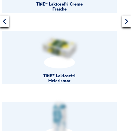
TINE® Laktosefri Crème
Fraîche
TINE® Laktosefri
Meierismør