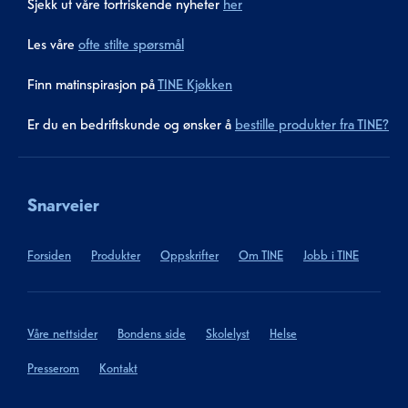
Sjekk ut våre forfriskende nyheter
her
Les våre
ofte stilte spørsmål
Finn matinspirasjon på
TINE Kjøkken
Er du en bedriftskunde og ønsker å
bestille produkter fra TINE?
Snarveier
Forsiden
Produkter
Oppskrifter
Om TINE
Jobb i TINE
Våre nettsider
Bondens side
Skolelyst
Helse
Presserom
Kontakt