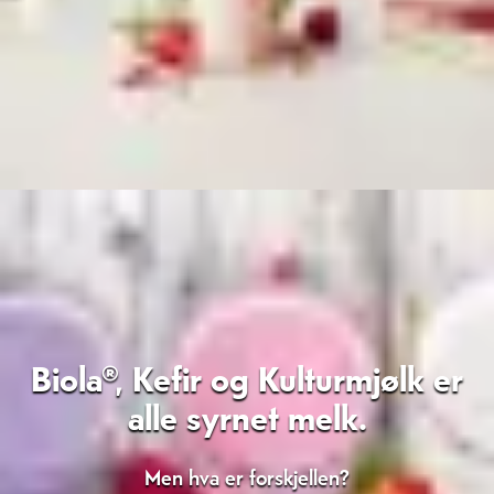
Biola®, Kefir og Kulturmjølk er
alle syrnet melk.
Men hva er forskjellen?