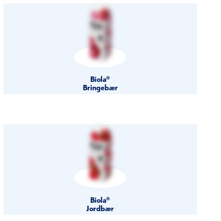
Biola®
Bringebær
Biola®
Jordbær