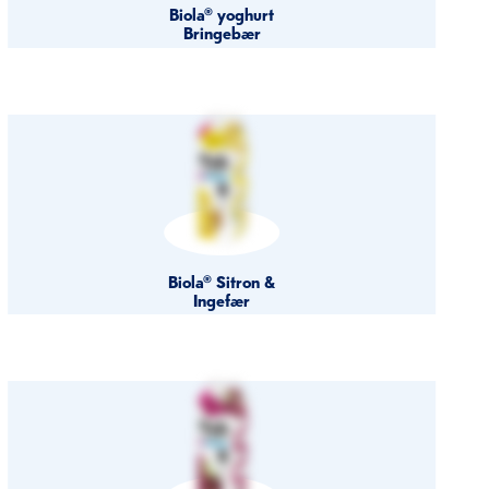
Biola® yoghurt
Bringebær
Biola® Sitron &
Ingefær