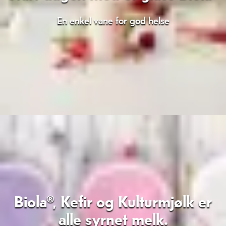
En enkel vane for god helse
Biola®, Kefir og Kulturmjølk er
alle syrnet melk.