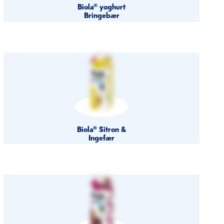
Biola® yoghurt
Bringebær
Biola® Sitron &
Ingefær