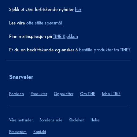
Sjekk ut våre forfriskende nyheter
her
Les våre
ofte stilte spørsmål
Finn matinspirasjon på
TINE Kjøkken
Er du en bedriftskunde og ønsker å
bestille produkter fra TINE?
Snarveier
Forsiden
Produkter
Oppskrifter
Om TINE
Jobb i TINE
Våre nettsider
Bondens side
Skolelyst
Helse
Presserom
Kontakt