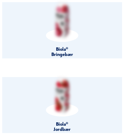
Biola®
Bringebær
Biola®
Jordbær