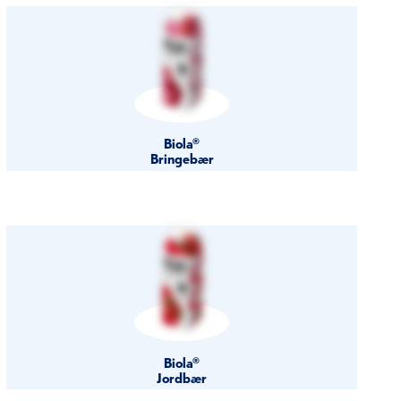
Biola®
Bringebær
Biola®
Jordbær