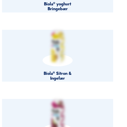
Biola® yoghurt
Bringebær
Biola® Sitron &
Ingefær