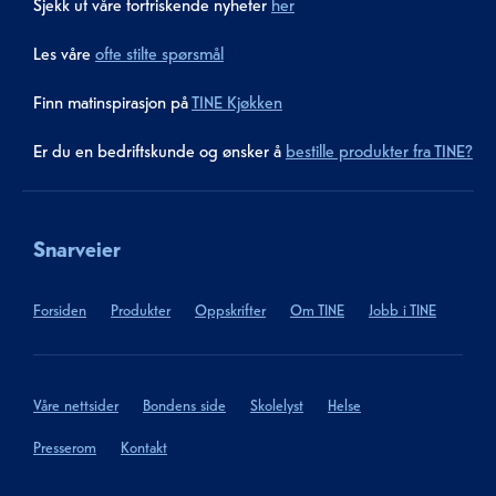
Sjekk ut våre forfriskende nyheter
her
Les våre
ofte stilte spørsmål
Finn matinspirasjon på
TINE Kjøkken
Er du en bedriftskunde og ønsker å
bestille produkter fra TINE?
Snarveier
Forsiden
Produkter
Oppskrifter
Om TINE
Jobb i TINE
Våre nettsider
Bondens side
Skolelyst
Helse
Presserom
Kontakt