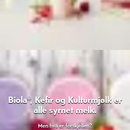
Biola®, Kefir og Kulturmjølk er
alle syrnet melk.
Men hva er forskjellen?