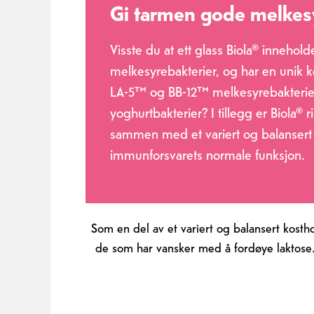
Gi tarmen gode melkes
Visste du at ett glass Biola® innehold
melkesyrebakterier, og har en unik 
LA-5™ og BB-12™ melkesyrebakterie
yoghurtbakterier? I tillegg er Biola® 
sammen med et variert og balansert k
immunforsvarets normale funksjon.
Som en del av et variert og balansert kostho
de som har vansker med å fordøye laktose. 