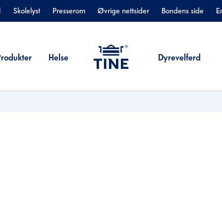
l
Skolelyst
Presserom
Øvrige nettsider
Bondens side
E
Produkter
Helse
Dyrevelferd