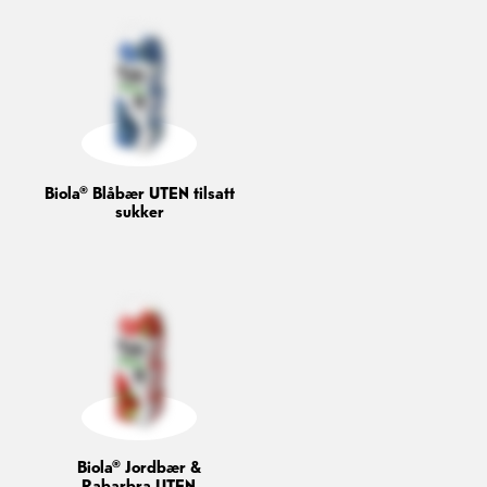
Biola® Blåbær UTEN tilsatt
sukker
Biola® Jordbær &
Rabarbra UTEN