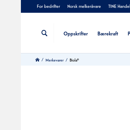
For bedrifter
Norsk melkeråvare
TINE Hande
Oppskrifter
Bærekraft
Merkevarer
Biola®