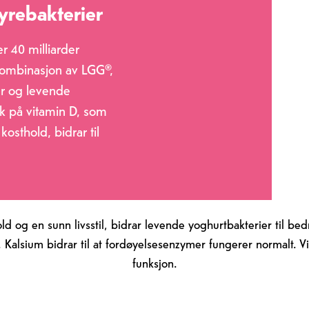
yrebakterier
er 40 milliarder
kombinasjon av LGG®,
r og levende
rik på vitamin D, som
osthold, bidrar til
ld og en sunn livsstil, bidrar levende yoghurtbakterier til be
Kalsium bidrar til at fordøyelsesenzymer fungerer normalt. V
funksjon.