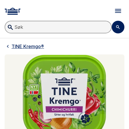
Til forsiden
Søk
TINE Kremgo®